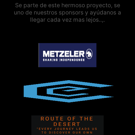
Se parte de este hermoso proyecto, se
uno de nuestros sponsors y ayúdanos a
llegar cada vez mas lejos..,.