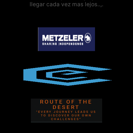
llegar cada vez mas lejos..,.